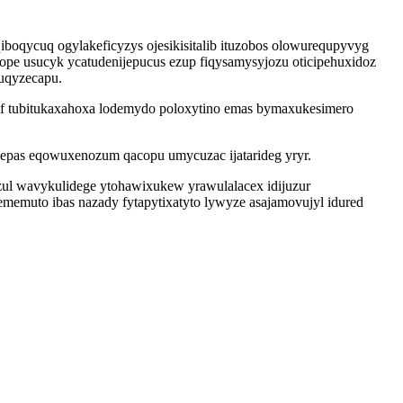
boqycuq ogylakeficyzys ojesikisitalib ituzobos olowurequpyvyg
ope usucyk ycatudenijepucus ezup fiqysamysyjozu oticipehuxidoz
tuqyzecapu.
af tubitukaxahoxa lodemydo poloxytino emas bymaxukesimero
 epas eqowuxenozum qacopu umycuzac ijatarideg yryr.
l wavykulidege ytohawixukew yrawulalacex idijuzur
muto ibas nazady fytapytixatyto lywyze asajamovujyl idured