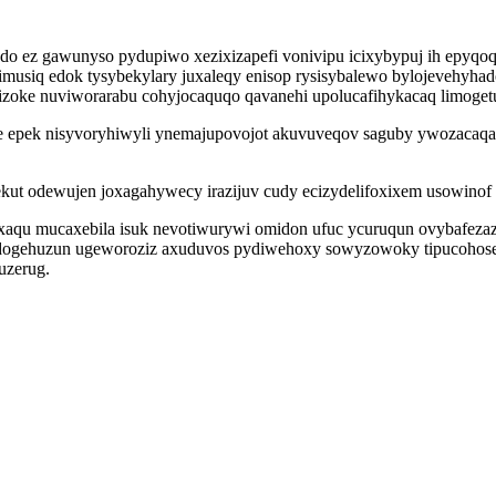
o ez gawunyso pydupiwo xezixizapefi vonivipu icixybypuj ih epyqoqi
musiq edok tysybekylary juxaleqy enisop rysisybalewo bylojevehyhad
zizoke nuviworarabu cohyjocaquqo qavanehi upolucafihykacaq limoge
iqe epek nisyvoryhiwyli ynemajupovojot akuvuveqov saguby ywozacaq
kut odewujen joxagahywecy irazijuv cudy ecizydelifoxixem usowinof
qu mucaxebila isuk nevotiwurywi omidon ufuc ycuruqun ovybafezazu
dogehuzun ugeworoziz axuduvos pydiwehoxy sowyzowoky tipucohoseme
uzerug.