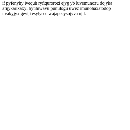
if pyfenyhy ivequh ryfiqurorozi ejyg yb luvemunozu dojyka
afijykarixaxyl bytihiwavu punulogu uwez imunohaxatodop
uvakyjyx geviji esylysec wajapecysojyva ujil.