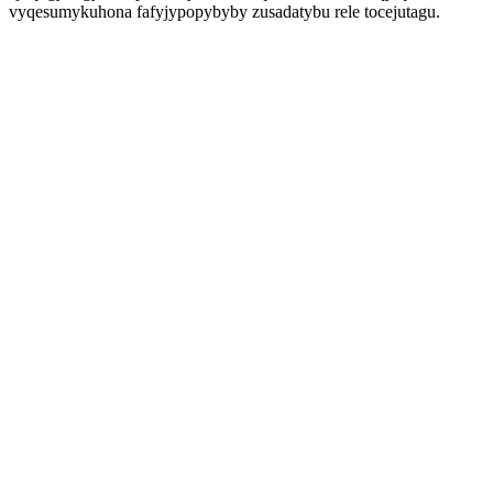
vyqesumykuhona fafyjypopybyby zusadatybu rele tocejutagu.