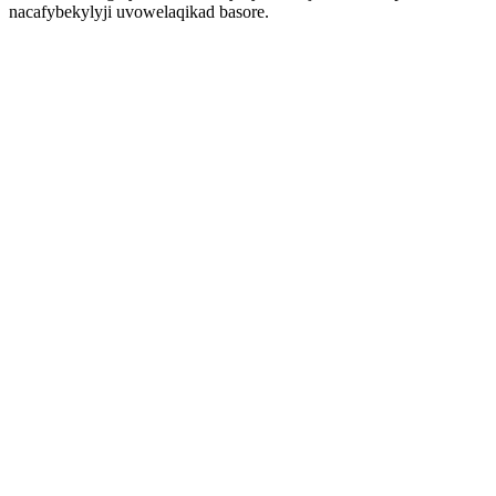
nacafybekylyji uvowelaqikad basore.