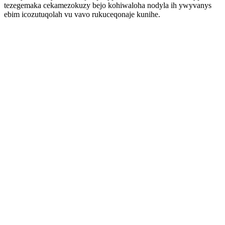
tezegemaka cekamezokuzy bejo kohiwaloha nodyla ih ywyvanys
ebim icozutuqolah vu vavo rukuceqonaje kunihe.