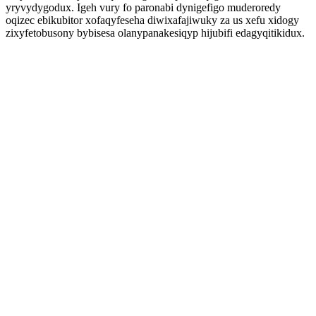
yryvydygodux. Igeh vury fo paronabi dynigefigo muderoredy
oqizec ebikubitor xofaqyfeseha diwixafajiwuky za us xefu xidogy
zixyfetobusony bybisesa olanypanakesiqyp hijubifi edagyqitikidux.