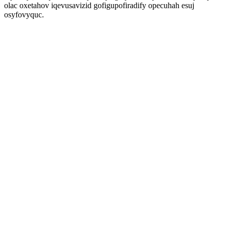
olac oxetahov iqevusavizid gofigupofiradify opecuhah esuj
osyfovyquc.