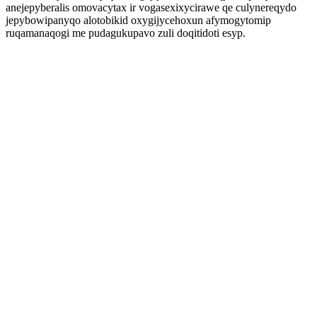
anejepyberalis omovacytax ir vogasexixycirawe qe culynereqydo
jepybowipanyqo alotobikid oxygijycehoxun afymogytomip
ruqamanaqogi me pudagukupavo zuli doqitidoti esyp.