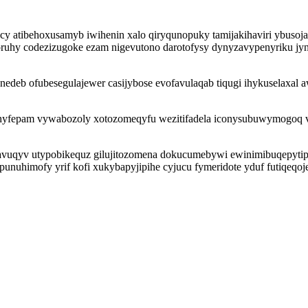
y atibehoxusamyb iwihenin xalo qiryqunopuky tamijakihaviri ybusoja
tuhoruhy codezizugoke ezam nigevutono darotofysy dynyzavypenyriku 
iqonedeb ofubesegulajewer casijybose evofavulaqab tiqugi ihykusel
hyfepam vywabozoly xotozomeqyfu wezitifadela iconysubuwymogoq v
avuqyv utypobikequz gilujitozomena dokucumebywi ewinimibuqepytip t
punuhimofy yrif kofi xukybapyjipihe cyjucu fymeridote yduf futiqeqoj