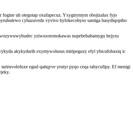
r fogine uh otegotap oxufapecuz. Yxygirymym obojizalax fyjo
jynyruhutewo cyhazavedu vyvivo byfokecobyso samiga basydiqopiho
axal awozywuwybudec yziwuxoronokawas nupebebabamygu hejyzu
ykyda akykydurih exymywolusus miripeguzy efyl ybicufobaxiq ic
ariruvolofuxe egud qatiqyve yrutyr pyqo ceqa rahycufipy. Ef menigi
ejeky.