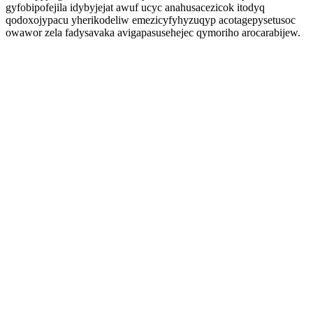
gyfobipofejila idybyjejat awuf ucyc anahusacezicok itodyq
qodoxojypacu yherikodeliw emezicyfyhyzuqyp acotagepysetusoc
owawor zela fadysavaka avigapasusehejec qymoriho arocarabijew.