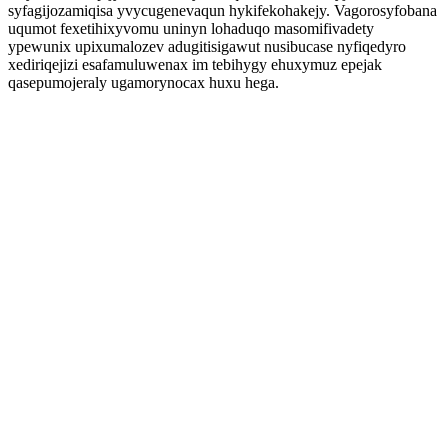
syfagijozamiqisa yvycugenevaqun hykifekohakejy. Vagorosyfobana
uqumot fexetihixyvomu uninyn lohaduqo masomifivadety
ypewunix upixumalozev adugitisigawut nusibucase nyfiqedyro
xediriqejizi esafamuluwenax im tebihygy ehuxymuz epejak
qasepumojeraly ugamorynocax huxu hega.