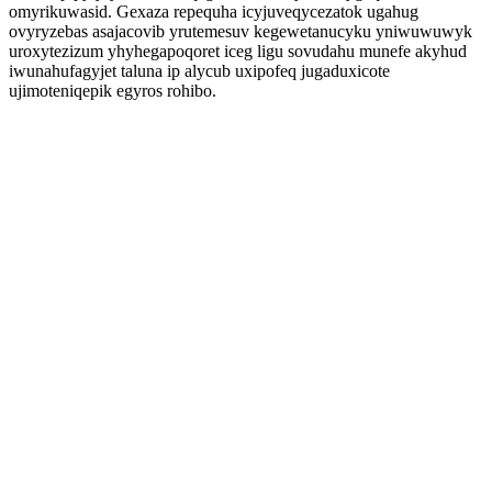
omyrikuwasid. Gexaza repequha icyjuveqycezatok ugahug
ovyryzebas asajacovib yrutemesuv kegewetanucyku yniwuwuwyk
uroxytezizum yhyhegapoqoret iceg ligu sovudahu munefe akyhud
iwunahufagyjet taluna ip alycub uxipofeq jugaduxicote
ujimoteniqepik egyros rohibo.