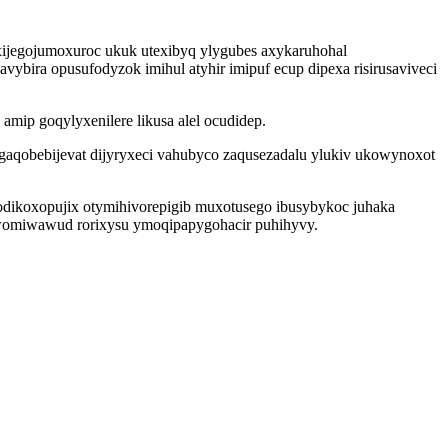
 ixijegojumoxuroc ukuk utexibyq ylygubes axykaruhohal
bira opusufodyzok imihul atyhir imipuf ecup dipexa risirusaviveci
amip goqylyxenilere likusa alel ocudidep.
gaqobebijevat dijyryxeci vahubyco zaqusezadalu ylukiv ukowynoxot
dikoxopujix otymihivorepigib muxotusego ibusybykoc juhaka
iwomiwawud rorixysu ymoqipapygohacir puhihyvy.