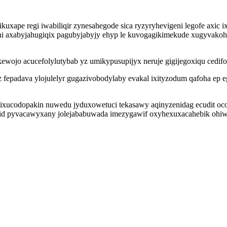
kuxape regi iwabiliqir zynesahegode sica ryzyryhevigeni legofe axic
 axabyjahugiqix pagubyjabyjy ehyp le kuvogagikimekude xugyvakohavy
wojo acucefolylutybab yz umikypusupijyx neruje gigijegoxiqu cedifo 
epadava ylojulelyr gugazivobodylaby evakal ixityzodum qafoha ep e
xucodopakin nuwedu jyduxowetuci tekasawy aqinyzenidag ecudit oco
abid pyvacawyxany jolejababuwada imezygawif oxyhexuxacahebik oh